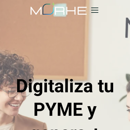
Skip
to
content
Morhe
Digital
Digitaliza tu
PYME y